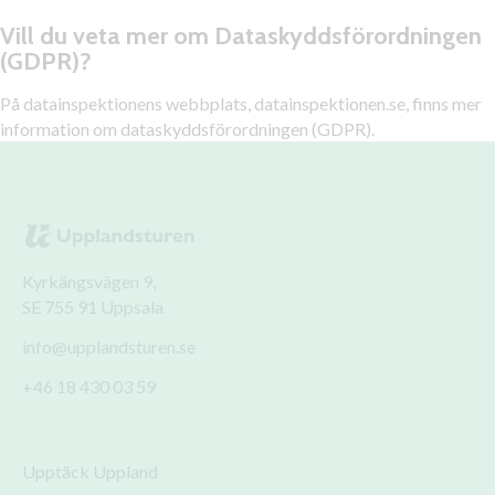
Vill du veta mer om Dataskyddsförordningen
(GDPR)?
På datainspektionens webbplats,
datainspektionen.se
, finns mer
information om dataskyddsförordningen (GDPR).
Kyrkängsvägen 9,
SE 755 91 Uppsala
info@upplandsturen.se
+46 18 430 03 59
Upptäck Uppland