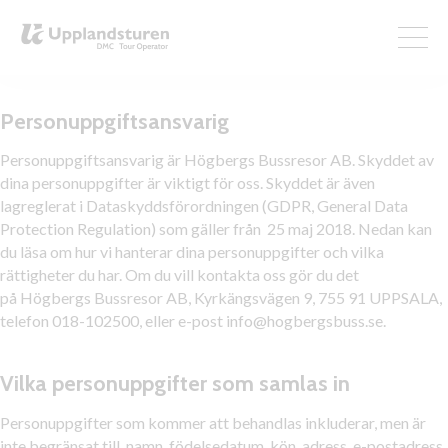
Integritetspolicy
Personuppgiftsansvarig
Personuppgiftsansvarig är Högbergs Bussresor AB. Skyddet av
dina personuppgifter är viktigt för oss. Skyddet är även
lagreglerat i Dataskyddsförordningen (GDPR, General Data
Protection Regulation) som gäller från 25 maj 2018. Nedan kan
du läsa om hur vi hanterar dina personuppgifter och vilka
rättigheter du har. Om du vill kontakta oss gör du det
på Högbergs Bussresor AB, Kyrkängsvägen 9, 755 91 UPPSALA,
telefon 018-102500, eller e-post info@hogbergsbuss.se.
Vilka personuppgifter som samlas in
Personuppgifter som kommer att behandlas inkluderar, men är
inte begränsat till, namn, födelsedatum, kön, adress, e-postadress