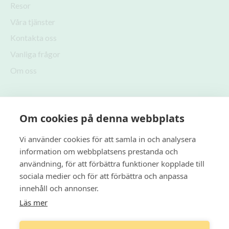
Resor
Våra tjänster
Kontakta oss
Vanliga frågor
Om oss
Följ oss
Om cookies på denna webbplats
Vi använder cookies för att samla in och analysera
information om webbplatsens prestanda och
Bokningsförfrågan
användning, för att förbättra funktioner kopplade till
sociala medier och för att förbättra och anpassa
innehåll och annonser.
Läs mer